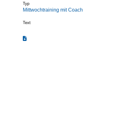
Typ
Mittwochtraining mit Coach
Text
Termin zum Kalender hinzufügen (.ics)