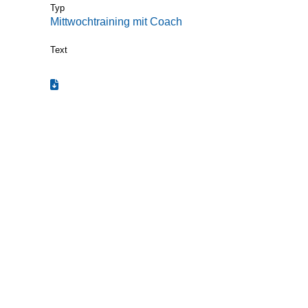
Typ
Mittwochtraining mit Coach
Text
Termin zum Kalender hinzufügen (.ics)